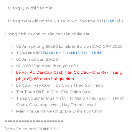
•Tặng Quy đổi tiền mặt
•Tặng thêm Album thứ 2 size 25x25 cho nhà gái (
Liên Hệ
)
Trong dịch vụ còn có sẵn các sản phẩm sau:
02 Ảnh phóng 60x90 Lamilate Bo viền CAO CẤP 2025
Tặng ảnh khi
ĐĂNG KÝ THÀNH VIÊN ONLINE
01 Ảnh để bàn 20x30
02 DVD lồng nhạc theo yêu cầu
Lễ Hỏi: Áo Dài Cặp Cách Tân Cô Dâu+ Chú Rể+ Trang
phục đội đỡ cháp hai gia đình
Lễ Cưới: Váy Cưới Tùy Chọn Theo Sở Thích
Trả Toàn Bộ File Gốc+ File Chỉnh Sửa
Tặng Voucher Mua Nhẫn TRị Giá 3 Triệu: Bảo Tín Minh
Châu, CuuLong Jewel, Huy Thanh Jewel
Miễn Phí Xe Và Vé Chụp Địa Điểm Tùy Chọn
=====================
Ảnh viện áo cưới PRINCESS