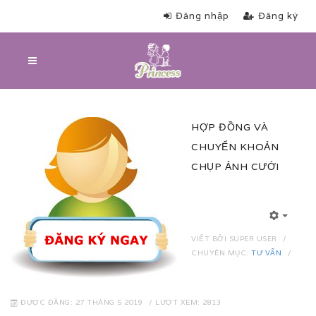
Đăng nhập
Đăng ký
HỢP ĐỒNG VÀ
CHUYỂN KHOẢN
CHỤP ẢNH CƯỚI
VIẾT BỞI
SUPER USER
CHUYÊN MỤC:
TƯ VẤN
ĐƯỢC ĐĂNG: 27 THÁNG 5 2019
LƯỢT XEM: 2813