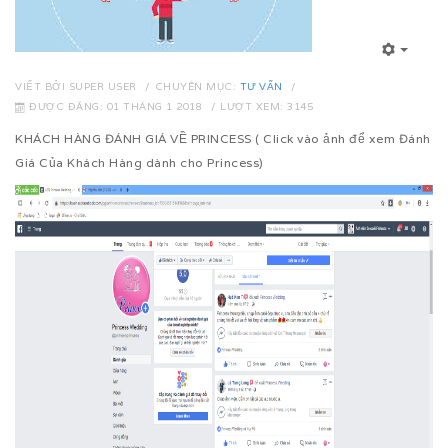
VIẾT BỞI
SUPER USER
CHUYÊN MỤC:
TƯ VẤN
ĐƯỢC ĐĂNG: 01 THÁNG 1 2018
LƯỢT XEM: 3145
KHÁCH HÀNG ĐÁNH GIÁ VỀ PRINCESS ( Click vào ảnh để xem Đánh
Giá Của Khách Hàng dành cho Princess)