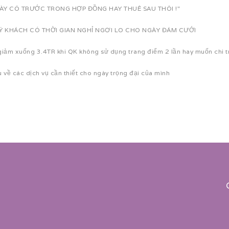
NÀY CÓ TRƯỚC TRONG HỢP ĐỒNG HAY THUÊ SAU THÔI !"
QUÝ KHÁCH CÓ THỜI GIAN NGHỈ NGƠI LO CHO NGÀY ĐÁM CƯỚI
iảm xuống 3.4TR khi QK không sử dụng trang điểm 2 lần hay muốn chi t
về các dịch vụ cần thiết cho ngày trọng đại của mình