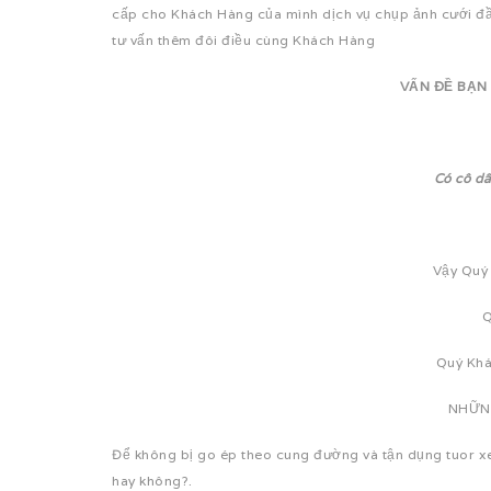
cấp cho Khách Hàng của mình dịch vụ chụp ảnh cưới đầy 
tư vấn thêm đôi điều cùng Khách Hàng
VẤN ĐỀ BẠN 
Có cô dâ
Vậy Quý 
Q
Quý Khá
NHỮNG
Để không bị go ép theo cung đường và tận dụng tuor xe
hay không?.