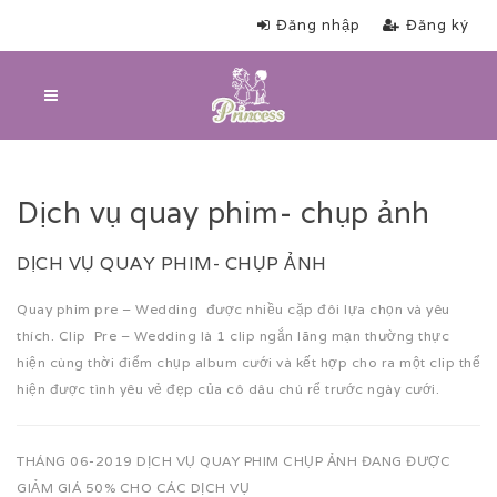
Đăng nhập
Đăng ký
Dịch vụ quay phim- chụp ảnh
DỊCH VỤ QUAY PHIM- CHỤP ẢNH
Quay phim pre – Wedding được nhiều cặp đôi lựa chọn và yêu
thích. Clip Pre – Wedding là 1 clip ngắn lãng mạn thường thực
hiện cùng thời điểm chụp album cưới và kết hợp cho ra một clip thể
hiện được tình yêu vẻ đẹp của cô dâu chú rể trước ngày cưới.
THÁNG 06-2019 DỊCH VỤ QUAY PHIM CHỤP ẢNH ĐANG ĐƯỢC
GIẢM GIÁ 50% CHO CÁC DỊCH VỤ