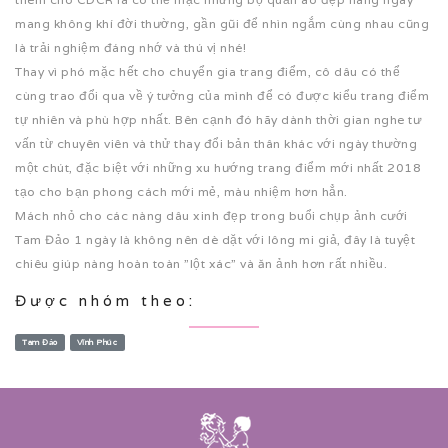
mang không khí đời thường, gần gũi để nhìn ngắm cùng nhau cũng
là trải nghiệm đáng nhớ và thú vị nhé!
Thay vì phó mặc hết cho chuyển gia trang điểm, cô dâu có thể
cùng trao đổi qua về ý tưởng của mình để có được kiểu trang điểm
tự nhiên và phù hợp nhất. Bên cạnh đó hãy dành thời gian nghe tư
vấn từ chuyên viên và thử thay đổi bản thân khác với ngày thường
một chút, đặc biệt với những xu hướng trang điểm mới nhất 2018
tạo cho bạn phong cách mới mẻ, màu nhiệm hơn hẳn.
Mách nhỏ cho các nàng dâu xinh đẹp trong buổi chụp ảnh cưới
Tam Đảo 1 ngày là không nên dè dặt với lông mi giả, đây là tuyệt
chiêu giúp nàng hoàn toàn ”lột xác” và ăn ảnh hơn rất nhiều.
Được nhóm theo:
Tam Đảo
Vĩnh Phúc