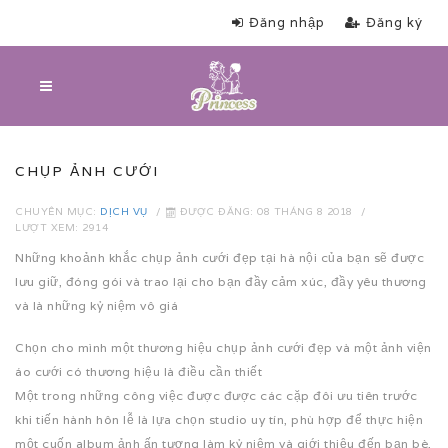
Đăng nhập
Đăng ký
CHỤP ẢNH CƯỚI
CHUYÊN MỤC:
DỊCH VỤ
ĐƯỢC ĐĂNG: 08 THÁNG 8 2018
LƯỢT XEM: 2914
Những khoảnh khắc chụp ảnh cưới đẹp tại hà nội của bạn sẽ được
lưu giữ, đóng gói và trao lại cho bạn đầy cảm xúc, đầy yêu thương
và là những kỷ niệm vô giá
Chọn cho mình một thương hiệu chụp ảnh cưới đẹp và một ảnh viện
áo cưới có thương hiệu là điều cần thiết
Một trong những công việc được được các cặp đôi ưu tiên trước
khi tiến hành hôn lễ là lựa chọn studio uy tín, phù hợp để thực hiện
một cuốn album ảnh ấn tượng làm kỷ niệm và giới thiệu đến bạn bè,