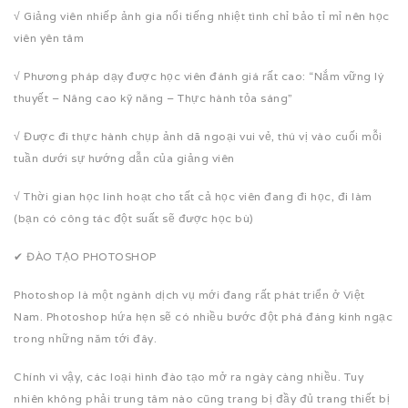
√ Giảng viên nhiếp ảnh gia nổi tiếng nhiệt tình chỉ bảo tỉ mỉ nên học
viên yên tâm
√ Phương pháp dạy được học viên đánh giá rất cao: “Nắm vững lý
thuyết – Nâng cao kỹ năng – Thực hành tỏa sáng”
√ Được đi thực hành chụp ảnh dã ngoại vui vẻ, thú vị vào cuối mỗi
tuần dưới sự hướng dẫn của giảng viên
√ Thời gian học linh hoạt cho tất cả học viên đang đi học, đi làm
(bạn có công tác đột suất sẽ được học bù)
✔ ĐÀO TẠO PHOTOSHOP
Photoshop là một ngành dịch vụ mới đang rất phát triển ở Việt
Nam. Photoshop hứa hẹn sẽ có nhiều bước đột phá đáng kinh ngạc
trong những năm tới đây.
Chính vì vậy, các loại hình đào tạo mở ra ngày càng nhiều. Tuy
nhiên không phải trung tâm nào cũng trang bị đầy đủ trang thiết bị