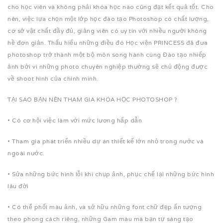
cho học viên và không phải khóa học nào cũng đạt kết quả tốt. Cho
nên, việc lựa chọn một lớp học đào tạo Photoshop có chất lượng,
cơ sở vật chất đầy đủ, giảng viên có uy tín với nhiều người không
hề đơn giản. Thấu hiểu những điều đó Học viện PRINCESS đã đưa
photoshop trở thành một bộ môn song hành cùng Đào tạo nhiếp
ảnh bởi vì những photo chuyên nghiệp thường sẽ chủ động được
về shoot hình của chính mình.
TẠI SAO BẠN NÊN THAM GIA KHÓA HỌC PHOTOSHOP ?
• Có cơ hội việc làm với mức lương hấp dẫn
• Tham gia phát triển nhiều dự án thiết kế lớn nhỏ trong nước và
ngoài nước.
• Sửa những bức hình lỗi khi chụp ảnh, phục chế lại những bức hình
lâu đời
• Có thể phối màu ảnh, và sở hữu những font chữ đẹp ấn tượng
theo phong cách riêng, những Gam màu mà bạn tự sáng tạo