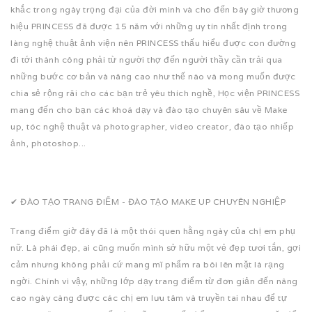
khắc trong ngày trọng đại của đời mình và cho đến bây giờ thương
hiệu PRINCESS đã được 15 năm với những uy tín nhất định trong
làng nghệ thuật ảnh viện nên PRINCESS thấu hiểu được con đường
đi tới thành công phải từ người thợ đến người thầy cần trải qua
những bước cơ bản và nâng cao như thế nào và mong muốn được
chia sẻ rộng rãi cho các bạn trẻ yêu thích nghề, Học viện PRINCESS
mang đến cho bạn các khoá dạy và đào tạo chuyên sâu về Make
up, tóc nghệ thuật và photographer, video creator, đào tạo nhiếp
ảnh, photoshop...
✔ ĐÀO TẠO TRANG ĐIỂM - ĐÀO TẠO MAKE UP CHUYÊN NGHIỆP
Trang điểm giờ đây đã là một thói quen hằng ngày của chị em phụ
nữ. Là phái đẹp, ai cũng muốn mình sở hữu một vẻ đẹp tươi tắn, gợi
cảm nhưng không phải cứ mang mĩ phẩm ra bôi lên mặt là rạng
ngời. Chính vì vậy, những lớp dạy trang điểm từ đơn giản đến nâng
cao ngày càng được các chị em lưu tâm và truyền tai nhau để tự