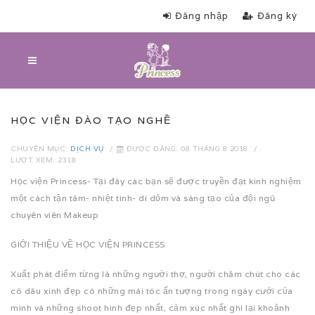
Đăng nhập
Đăng ký
HỌC VIỆN ĐÀO TẠO NGHỀ
CHUYÊN MỤC:
DỊCH VỤ
ĐƯỢC ĐĂNG: 08 THÁNG 8 2018
LƯỢT XEM: 2318
Học viện Princess- Tại đây các bạn sẽ được truyền đạt kinh nghiệm
một cách tận tâm- nhiệt tình- dí dỏm và sáng tạo của đội ngũ
chuyên viên Makeup
GIỚI THIỆU VỀ HỌC VIỆN PRINCESS
Xuất phát điểm từng là những người thợ, người chăm chút cho các
cô dâu xinh đẹp có những mái tóc ấn tượng trong ngày cưới của
mình và những shoot hình đẹp nhất, cảm xúc nhất ghi lại khoảnh