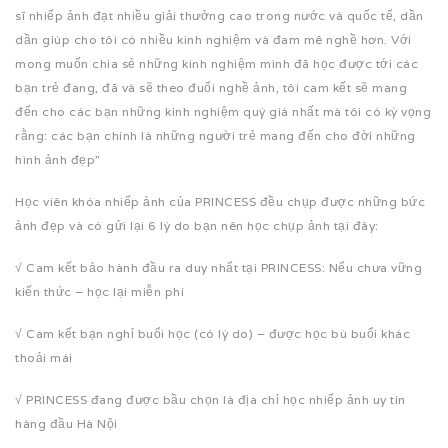
sĩ nhiếp ảnh đạt nhiều giải thưởng cao trong nước và quốc tế, dần
dần giúp cho tôi có nhiều kinh nghiệm và đam mê nghề hơn. Với
mong muốn chia sẻ những kinh nghiệm mình đã học được tới các
bạn trẻ đang, đã và sẽ theo đuổi nghề ảnh, tôi cam kết sẽ mang
đến cho các bạn những kinh nghiệm quý giá nhất mà tôi có kỳ vọng
rằng: các bạn chính là những người trẻ mang đến cho đời những
hình ảnh đẹp”
Học viên khóa nhiếp ảnh của PRINCESS đều chụp được những bức
ảnh đẹp và có gửi lại 6 lý do bạn nên học chụp ảnh tại đây:
√ Cam kết bảo hành đầu ra duy nhất tại PRINCESS: Nếu chưa vững
kiến thức – học lại miễn phí
√ Cam kết bạn nghỉ buổi học (có lý do) – được học bù buổi khác
thoải mái
√ PRINCESS đang được bầu chọn là địa chỉ học nhiếp ảnh uy tín
hàng đầu Hà Nội