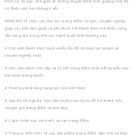
mình có “bí kíp” che giấu đi những khuyết điểm trên gương mặt để
có được sức hút không tì vểt
PRINCESS tổ chức các lớp học trang điểm cơ bản, chuyên nghiệp
giúp các bạn làm quen và yêu thích, trở thành đam mê được vùng
vẫy sáng tạo trong lĩnh vực nghệ thuật thời thượng này.
✔ Học viên được thực hành nhiều lần để có thao tác nhanh và
chuyên nghiệp nhất;
✔ Học viên được học tập và có thể trang điểm theo bất kỳ kiểu nào
mà mình mong muốn;
✔ Phát huy khả năng sáng tạo của bản thân;
✔ Sau khi tốt nghiệp, học viên hoàn toàn tự tin để trở thành một
chuyên gia trang điểm và làm đẹp.
✔ Cách chăm sóc da trước và sau trang điểm
✔ Trang bị kiến thức về các sản phẩm trang điểm, đặc tính và hiệu