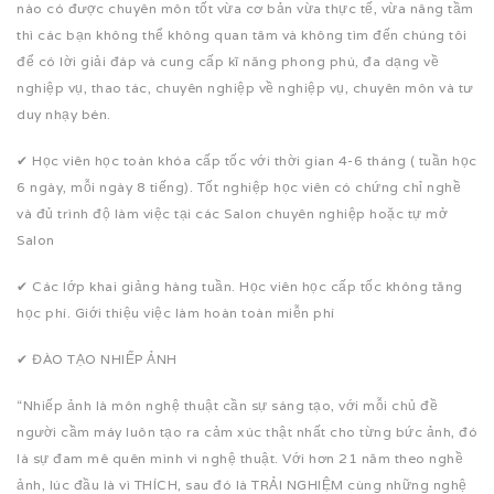
nào có được chuyên môn tốt vừa cơ bản vừa thực tế, vừa nâng tầm
thì các bạn không thể không quan tâm và không tìm đến chúng tôi
để có lời giải đáp và cung cấp kĩ năng phong phú, đa dạng về
nghiệp vụ, thao tác, chuyên nghiệp về nghiệp vụ, chuyên môn và tư
duy nhạy bén.
✔ Học viên học toàn khóa cấp tốc với thời gian 4-6 tháng ( tuần học
6 ngày, mỗi ngày 8 tiếng). Tốt nghiệp học viên có chứng chỉ nghề
và đủ trình độ làm việc tại các Salon chuyên nghiệp hoặc tự mở
Salon
✔ Các lớp khai giảng hàng tuần. Học viên học cấp tốc không tăng
học phí. Giới thiệu việc làm hoàn toàn miễn phí
✔ ĐÀO TẠO NHIẾP ẢNH
“Nhiếp ảnh là môn nghệ thuật cần sự sáng tạo, với mỗi chủ đề
người cầm máy luôn tạo ra cảm xúc thật nhất cho từng bức ảnh, đó
là sự đam mê quên mình vì nghệ thuật. Với hơn 21 năm theo nghề
ảnh, lúc đầu là vì THÍCH, sau đó là TRẢI NGHIỆM cùng những nghệ