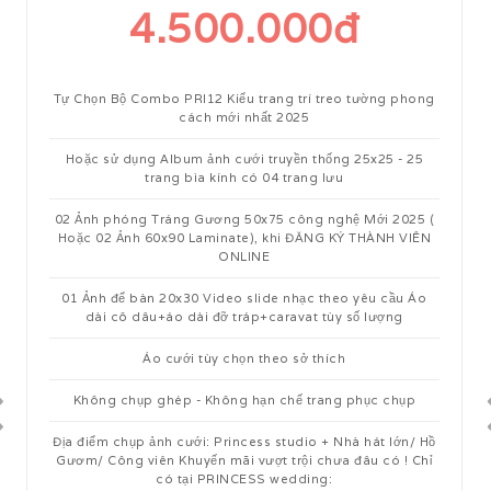
4.500.000đ
Tự Chọn Bộ Combo PRI12 Kiểu trang trí treo tường phong
cách mới nhất 2025
Hoặc sử dụng Album ảnh cưới truyền thống 25x25 - 25
trang bìa kính có 04 trang lưu
02 Ảnh phóng Tráng Gương 50x75 công nghệ Mới 2025 (
Hoặc 02 Ảnh 60x90 Laminate), khi ĐĂNG KÝ THÀNH VIÊN
ONLINE
01 Ảnh để bàn 20x30 Video slide nhạc theo yêu cầu Áo
dài cô dâu+áo dài đỡ tráp+caravat tùy số lượng
Áo cưới tùy chọn theo sở thích
Không chụp ghép - Không hạn chế trang phục chụp
Địa điểm chụp ảnh cưới: Princess studio + Nhà hát lớn/ Hồ
Gươm/ Công viên Khuyến mãi vượt trội chưa đâu có ! Chỉ
có tại PRINCESS wedding: