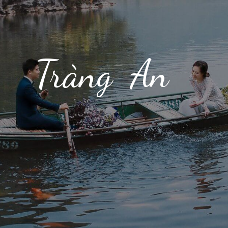
An
Tràng