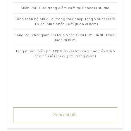
Miễn Phí 100% trang điểm cưới tại Princess studio
Tặng toàn bộ phí đi lại trong tour chụp Tặng Voucher trừ
3TR Khi Mua Nhẫn Cưới (luôn đi kèm)
Tặng Voucher giảm Khi Mua Nhẫn Cưới HUYTHANH Jewel
(luôn đi kèm)
Tặng mượn miễn phí 100% bộ veston cưới cao cấp 2025
cho chú rể (Khi quy đổi trang điểm)
Xem chi tiết