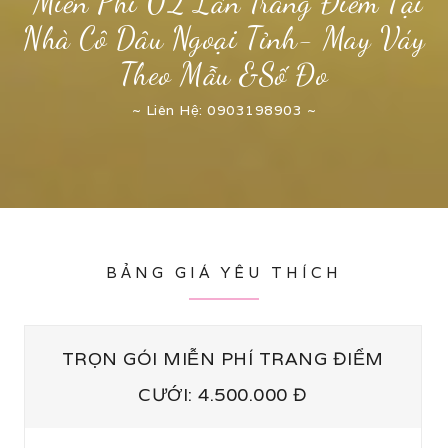
“Miễn Phí 02 Lần Trang Điểm Tại
Nhà Cô Dâu Ngoại Tỉnh- May Váy
Theo Mẫu &Số Đo
~ Liên Hệ: 0903198903 ~
BẢNG GIÁ YÊU THÍCH
TRỌN GÓI MIỄN PHÍ TRANG ĐIỂM
CƯỚI: 4.500.000 Đ